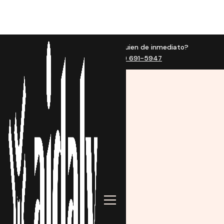
¿Quieres hablar con alguien de inmediato?
Call us now at (888) 691-5947