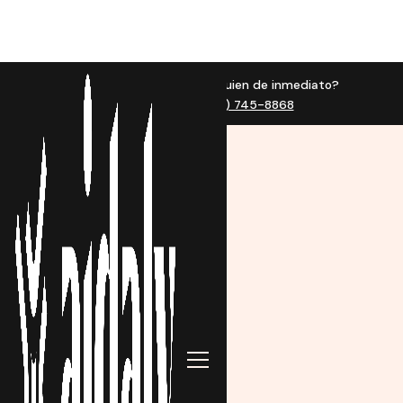
¿Quieres hablar con alguien de inmediato?
Call us now at (623) 745-8868